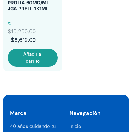
PROLIA 60MG/ML
JGA PRELL 1X1ML
$
10,200.00
$
8,619.00
Añadir al
carrito
Marca
Navegación
40 años cuidando tu
Inicio