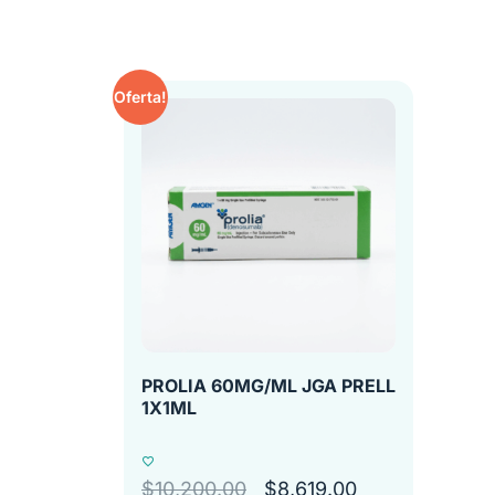
Oferta!
PROLIA 60MG/ML JGA PRELL
1X1ML
$
10,200.00
$
8,619.00