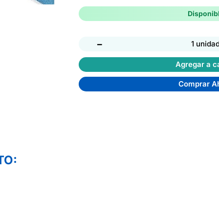
Disponib
−
1 unida
Agregar a ca
Comprar A
TO: