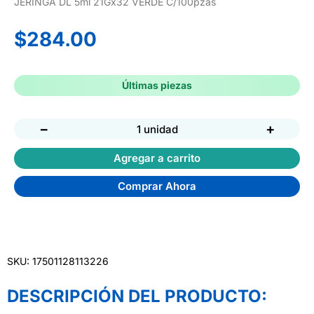
JERINGA DL 5ml 21Gx32 VERDE C/100pzas
$
284.00
Últimas piezas
−
+
1 unidad
Agregar a carrito
Comprar Ahora
SKU: 17501128113226
DESCRIPCIÓN DEL PRODUCTO: