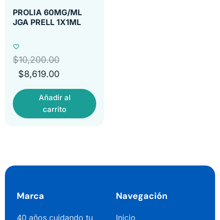
PROLIA 60MG/ML
JGA PRELL 1X1ML
$
10,200.00
$
8,619.00
Añadir al
carrito
Marca
Navegación
40 años cuidando tu
Inicio