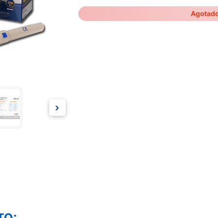
Agotad
›
TO: