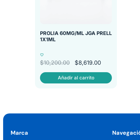
PROLIA 60MG/ML JGA PRELL
1X1ML
$
10,200.00
$
8,619.00
Añadir al carrito
Marca
Navegaci