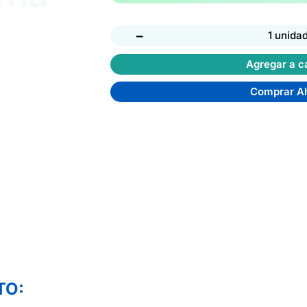
−
1 unida
Agregar a ca
Comprar A
TO: