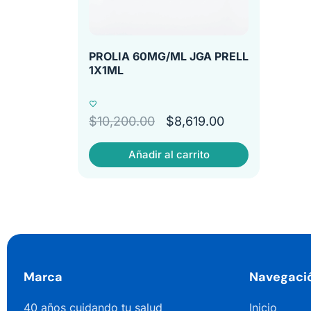
PROLIA 60MG/ML JGA PRELL
1X1ML
$
10,200.00
$
8,619.00
Añadir al carrito
Marca
Navegaci
40 años cuidando tu salud
Inicio