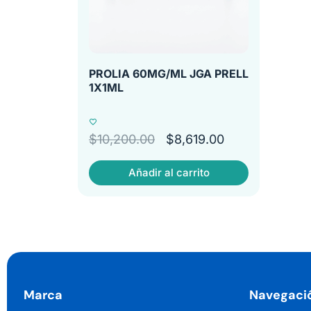
PROLIA 60MG/ML JGA PRELL
1X1ML
$
10,200.00
$
8,619.00
Añadir al carrito
Marca
Navegaci