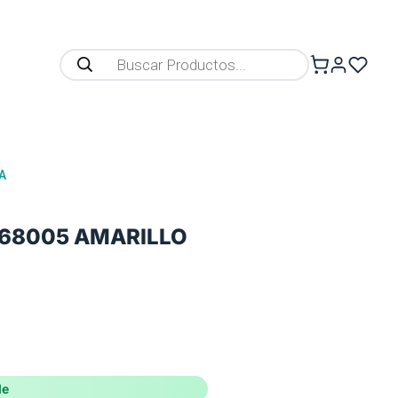
A
68005 AMARILLO
le