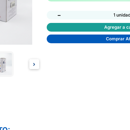
−
1 unida
Agregar a ca
Comprar A
›
TO: