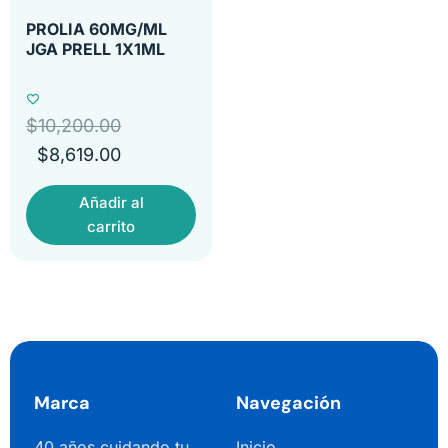
PROLIA 60MG/ML
JGA PRELL 1X1ML
$
10,200.00
$
8,619.00
Añadir al
carrito
Marca
Navegación
40 años cuidando tu
Inicio