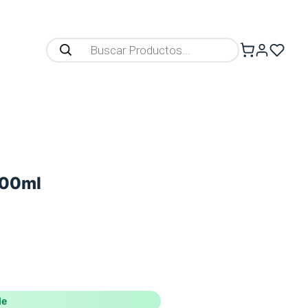
00ml
le