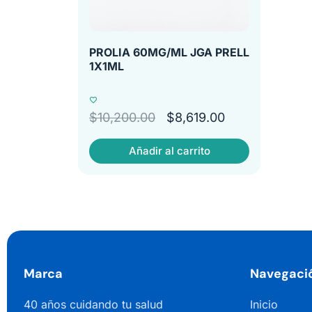
PROLIA 60MG/ML JGA PRELL
1X1ML
$
10,200.00
$
8,619.00
Añadir al carrito
Marca
Navegaci
40 años cuidando tu salud
Inicio