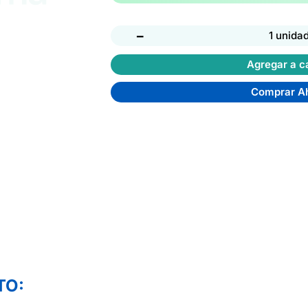
−
1 unida
Agregar a ca
Comprar A
TO: