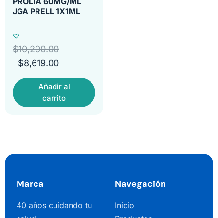
PROLIA 60MG/ML
JGA PRELL 1X1ML
$
10,200.00
$
8,619.00
Añadir al
carrito
Marca
Navegación
40 años cuidando tu
Inicio