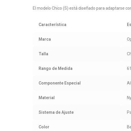
El modelo Chico (S) está diseñado para adaptarse con p
Característica
Es
Marca
O
Talla
Ch
Rango de Medida
61
Componente Especial
Al
Material
Ny
Sistema de Ajuste
Pa
Color
Be