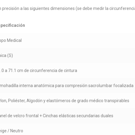
recisión a las siguientes dimensiones (se debe medir la circunferencia d
pecificación
ppo Medical
ica (S)
.0 a 71.1 cm de circunferencia de cintura
mohadilla interna anatómica para compresión sacrolumbar focalizada
lon, Poliéster, Algodón y elastómeros de grado médico transpirables
nel de velcro frontal + Cinchas elásticas secundarias duales
ige / Neutro