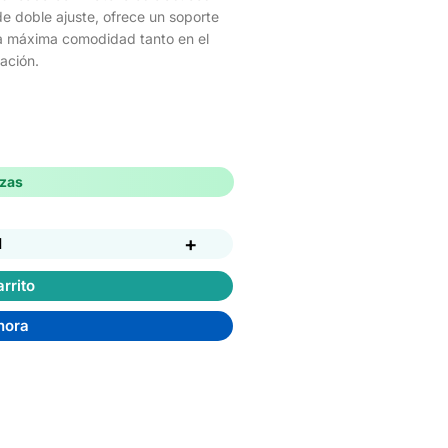
de doble ajuste, ofrece un soporte
 la máxima comodidad tanto en el
ación.
ezas
+
d
rrito
hora