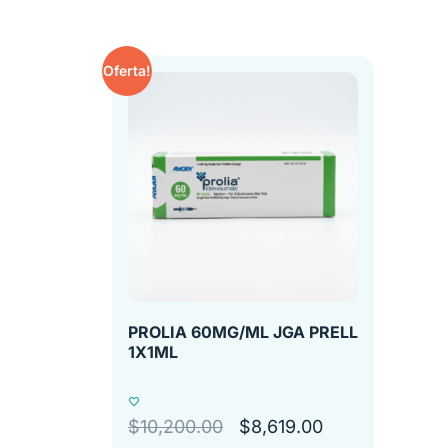
Oferta!
PROLIA 60MG/ML JGA PRELL
1X1ML
$
10,200.00
$
8,619.00