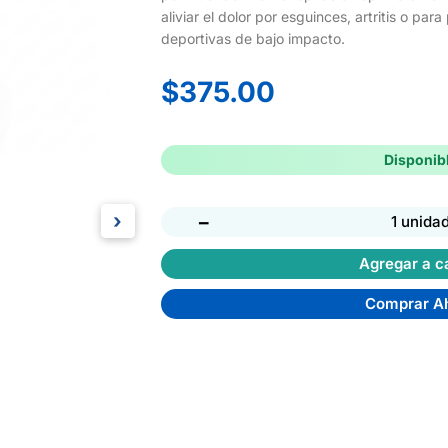
aliviar el dolor por esguinces, artritis o pa
deportivas de bajo impacto.
$
375.00
Disponib
›
−
1 unida
Agregar a ca
Comprar A