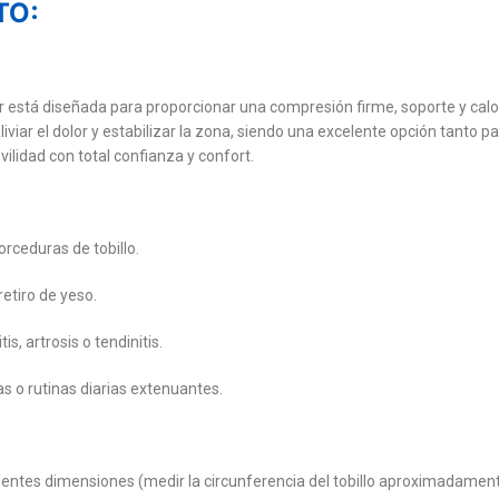
TO:
 está diseñada para proporcionar una compresión firme, soporte y calor t
iviar el dolor y estabilizar la zona, siendo una excelente opción tanto 
lidad con total confianza y confort.
orceduras de tobillo.
retiro de yeso.
is, artrosis o tendinitis.
as o rutinas diarias extenuantes.
ientes dimensiones (medir la circunferencia del tobillo aproximadamente