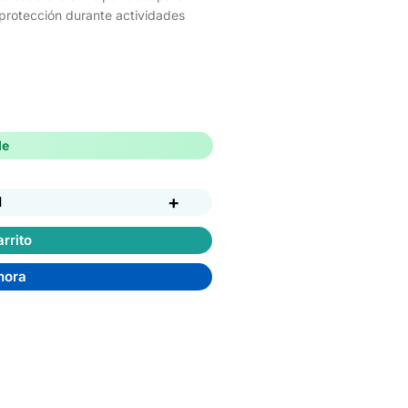
ra protección durante actividades
le
+
d
rrito
hora