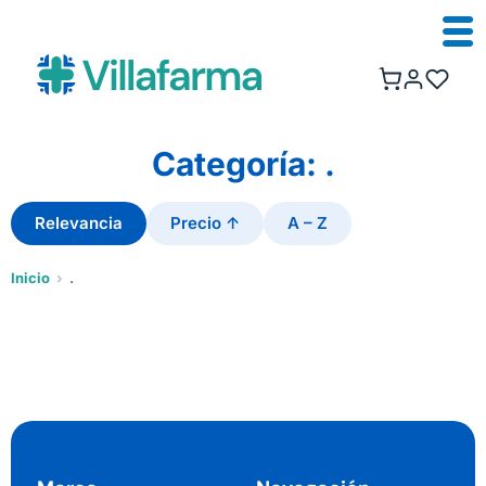
Categoría: .
Relevancia
Precio ↑
A – Z
Inicio
›
.